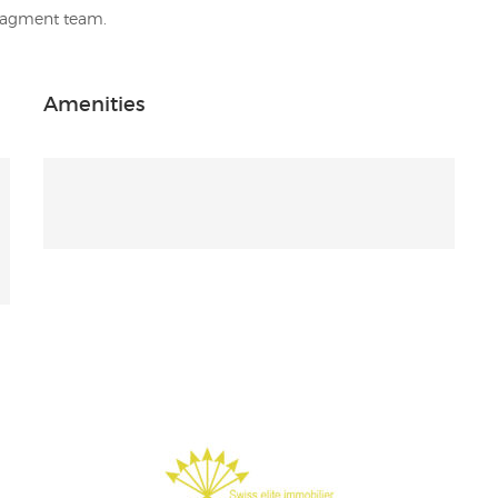
anagment team.
Amenities