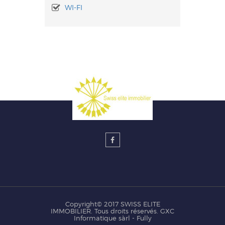
WI-FI
Copyright© 2017 SWISS ELITE
IMMOBILIER. Tous droits réservés.
GXC
Informatique sàrl - Fully