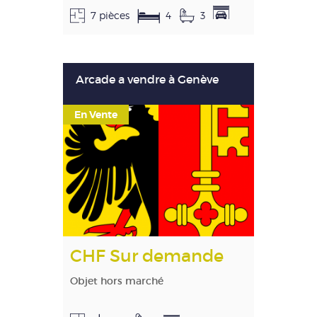
7 pièces
4
3
Arcade a vendre à Genève
En Vente
CHF Sur demande
Objet hors marché